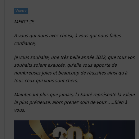
u
r
Voeux
V
MERCI !
!!!
o
e
u
A vous qui nous avez choisi, à vous qui nous faites
x
confiance,
2
0
Je vous souhaite, une très belle année 2022,
que tous vos
2
souhaits soient exaucés, qu’elle vous apporte de
2
nombreuses joies et beaucoup de réussites ainsi qu’à
tous ceux qui vous sont chers.
Maintenant plus que jamais, la Santé représente la valeur
la plus précieuse, alors prenez soin de vous …..Bien à
vous,