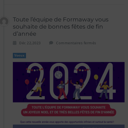
Toute l’équipe de Formaway vous
souhaite de bonnes fêtes de fin
d’année
s
Déc 22,2023
Commentaires fermés
u
r
Voeux
T
o
u
t
e
l’é
q
u
i
p
e
d