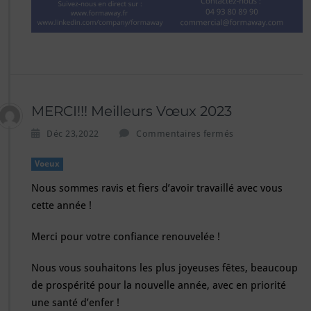
e
F
o
r
m
a
w
a
MERCI!!! Meilleurs Vœux 2023
y
v
s
Déc 23,2022
Commentaires fermés
o
u
u
r
Voeux
s
M
s
Nous sommes ravis et fiers d’avoir travaillé avec vous
E
o
R
cette année !
u
C
h
I!!!
Merci pour votre confiance renouvelée !
a
M
i
e
t
Nous vous souhaitons les plus joyeuses fêtes, beaucoup
i
e
de prospérité pour la nouvelle année, avec en priorité
l
d
l
une santé d’enfer !
e